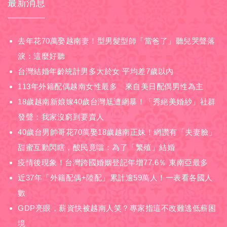
最新消息
去年花70萬娶越南妻！型男髮型師「當爸了」聽兒哭聲落
淚：這麼好聽
台灣結婚年齡統計男多大於女 平均差7歲以內
113年外籍配偶越南女性最多 來自美日配偶男性為主
18歲越南新娘嫁40歲台灣尪遭網暴！「秀絕美婚紗」社群
發聲：我家沒窮到要賣人
40歲台男帥哥花70萬娶18歲越南正妹！網讚有「夫妻臉」
甜蜜互動閃瞎，酸民竟噹：為了「繁殖」結婚
疫情後現象！台灣跨國婚姻登記年增77.6％ 東南亞最多
近37年「外籍配偶+陸配」累計逾59萬人！一表看各國人
數
GDP亮眼，薪資快被越南人笑？專家指這不改難逃低薪困
境