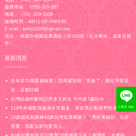
服務專線：
0935-335-987
傳真：（03）339-1326
服務時間：AM12:00~PM9:00
E-mail：
betty2689@gmail.com
地址： 桃園市桃園區萬壽路三段168號（近火車站，遠東百貨
旁）
最新消息
去年花70萬娶越南妻！型男髮型師「當爸了」聽兒哭聲落
淚：這麼好聽
台灣結婚年齡統計男多大於女 平均差7歲以內
LINE me
113年外籍配偶越南女性最多 來自美日配偶男性為主
18歲越南新娘嫁40歲台灣尪遭網暴！「秀絕美婚紗」社群
發聲：我家沒窮到要賣人
40歲台男帥哥花70萬娶18歲越南正妹！網讚有「夫妻臉」