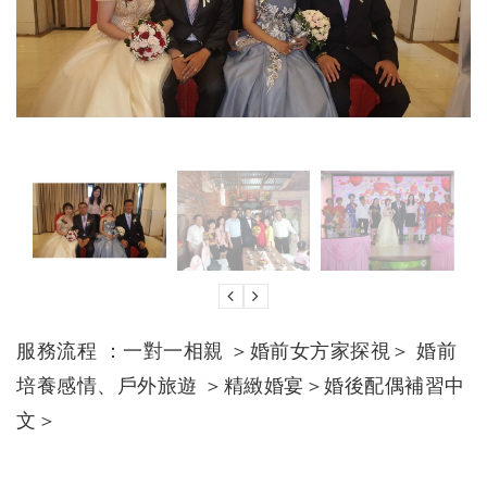
服務流程 ：一對一相親 ＞婚前女方家探視＞ 婚前
培養感情、戶外旅遊 ＞精緻婚宴＞婚後配偶補習中
文＞