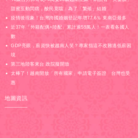
甜蜜互動閃瞎，酸民竟噹：為了「繁殖」結婚
疫情後現象！台灣跨國婚姻登記年增77.6％ 東南亞最多
近37年「外籍配偶+陸配」累計逾59萬人！一表看各國人
數
GDP亮眼，薪資快被越南人笑？專家指這不改難逃低薪困
境
第三地陸客來台 政院擬開放
太棒了！越南開放「所有國家」申請電子簽證 台灣也受
惠
地圖資訊