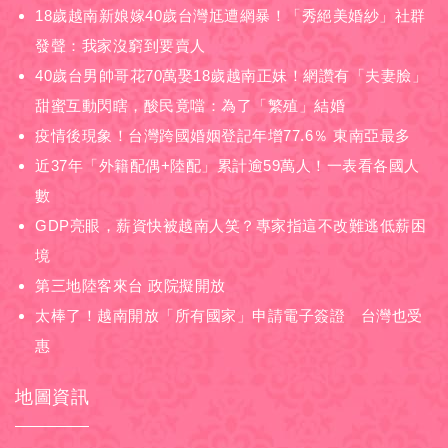
18歲越南新娘嫁40歲台灣尪遭網暴！「秀絕美婚紗」社群
發聲：我家沒窮到要賣人
40歲台男帥哥花70萬娶18歲越南正妹！網讚有「夫妻臉」
甜蜜互動閃瞎，酸民竟噹：為了「繁殖」結婚
疫情後現象！台灣跨國婚姻登記年增77.6％ 東南亞最多
近37年「外籍配偶+陸配」累計逾59萬人！一表看各國人
數
GDP亮眼，薪資快被越南人笑？專家指這不改難逃低薪困
境
第三地陸客來台 政院擬開放
太棒了！越南開放「所有國家」申請電子簽證 台灣也受
惠
地圖資訊