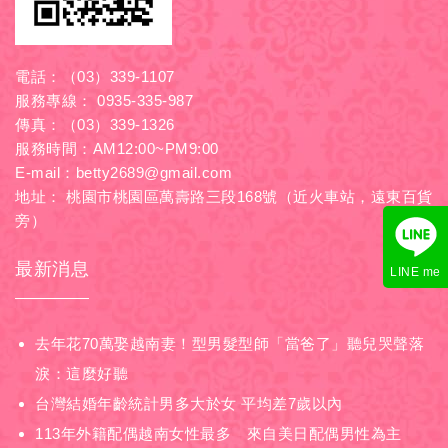
電話：
（03）339-1107
服務專線：
0935-335-987
傳真：（03）339-1326
服務時間：AM12:00~PM9:00
E-mail：
betty2689@gmail.com
地址： 桃園市桃園區萬壽路三段168號（近火車站，遠東百貨
旁）
最新消息
LINE me
去年花70萬娶越南妻！型男髮型師「當爸了」聽兒哭聲落
淚：這麼好聽
台灣結婚年齡統計男多大於女 平均差7歲以內
113年外籍配偶越南女性最多 來自美日配偶男性為主