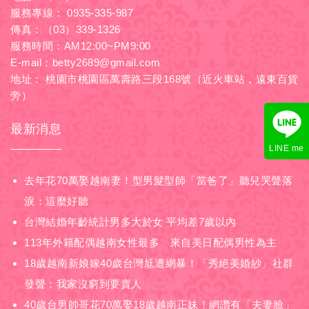
服務專線：
0935-335-987
傳真：（03）339-1326
服務時間：AM12:00~PM9:00
E-mail：
betty2689@gmail.com
地址： 桃園市桃園區萬壽路三段168號（近火車站，遠東百貨
旁）
最新消息
LINE me
去年花70萬娶越南妻！型男髮型師「當爸了」聽兒哭聲落
淚：這麼好聽
台灣結婚年齡統計男多大於女 平均差7歲以內
113年外籍配偶越南女性最多 來自美日配偶男性為主
18歲越南新娘嫁40歲台灣尪遭網暴！「秀絕美婚紗」社群
發聲：我家沒窮到要賣人
40歲台男帥哥花70萬娶18歲越南正妹！網讚有「夫妻臉」