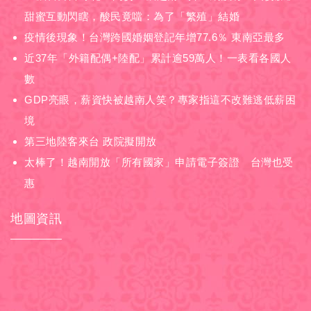
甜蜜互動閃瞎，酸民竟噹：為了「繁殖」結婚
疫情後現象！台灣跨國婚姻登記年增77.6％ 東南亞最多
近37年「外籍配偶+陸配」累計逾59萬人！一表看各國人
數
GDP亮眼，薪資快被越南人笑？專家指這不改難逃低薪困
境
第三地陸客來台 政院擬開放
太棒了！越南開放「所有國家」申請電子簽證 台灣也受
惠
地圖資訊