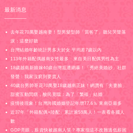
最新消息
去年花70萬娶越南妻！型男髮型師「當爸了」聽兒哭聲落
淚：這麼好聽
台灣結婚年齡統計男多大於女 平均差7歲以內
113年外籍配偶越南女性最多 來自美日配偶男性為主
18歲越南新娘嫁40歲台灣尪遭網暴！「秀絕美婚紗」社群
發聲：我家沒窮到要賣人
40歲台男帥哥花70萬娶18歲越南正妹！網讚有「夫妻臉」
甜蜜互動閃瞎，酸民竟噹：為了「繁殖」結婚
疫情後現象！台灣跨國婚姻登記年增77.6％ 東南亞最多
近37年「外籍配偶+陸配」累計逾59萬人！一表看各國人
數
GDP亮眼，薪資快被越南人笑？專家指這不改難逃低薪困