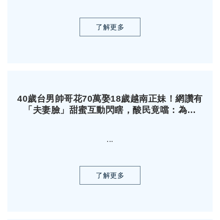
了解更多
40歲台男帥哥花70萬娶18歲越南正妹！網讚有
「夫妻臉」甜蜜互動閃瞎，酸民竟噹：為了
「繁殖」結婚
...
了解更多